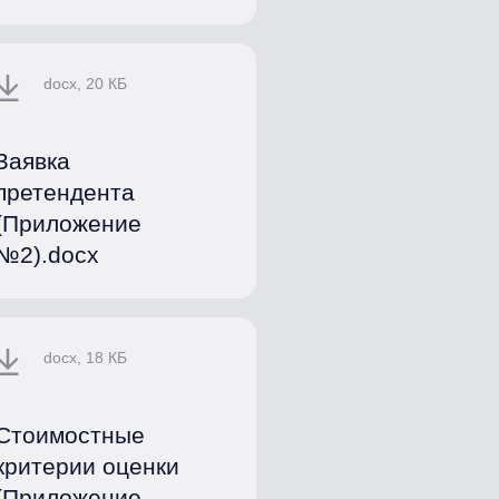
docx, 20 КБ
Заявка
претендента
(Приложение
№2).docx
docx, 18 КБ
Стоимостные
критерии оценки
(Приложение