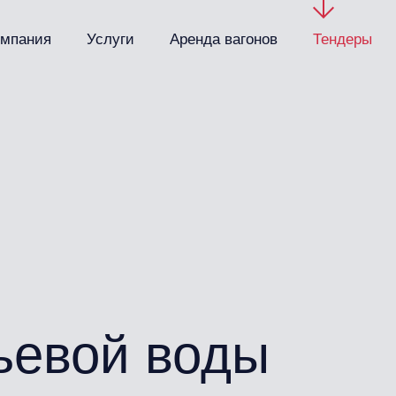
омпания
Услуги
Аренда вагонов
Тендеры
ы
ьевой воды